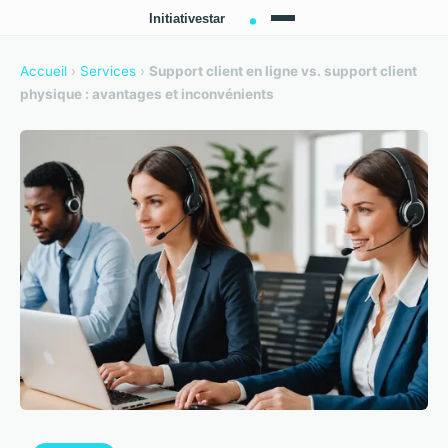
Accueil
›
Services
›
Support client en ligne vs. support client
physique : avantages et inconvénients