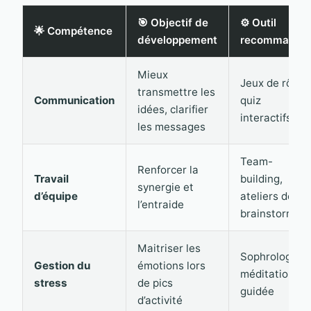
🎯 Objectif de
⚙️ Outil
🌟 Compétence
développement
recommandé
Mieux
Jeux de rôle,
transmettre les
Communication
quiz
idées, clarifier
interactifs
les messages
Team-
Renforcer la
Travail
building,
synergie et
d’équipe
ateliers de
l’entraide
brainstorming
Maitriser les
Sophrologie,
Gestion du
émotions lors
méditation
stress
de pics
guidée
d’activité